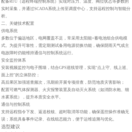
配备RTU（远程终端控制系统）实现对压力、温度、阀位状态等参数的
实时采集，并通过SCADA系统上传至调度中心，支持远程控制与智能分
析。
二、关键技术配置
‌供电系统‌
多数位于偏远地区，电网覆盖不足，常采用太阳能+蓄电池组合供电模
式。为提升可靠性，需定期测试备用电源切换功能，确保阴雨天气或主
电故障时仍能维持通信与控制系统运行。
‌安全监控体系‌
安装视频监控与电子围墙，结合GPS巡线管理，实现“点上守、线上巡、
面上控”的立体防控；
高后果区加强巡查频次，汛期前开展专项排查，防范地质灾害影响；
配置可燃气体探测器、火灾报警装置及自动灭火系统（如消防水炮、细
水雾系统），提升本质安全水平。
‌通信与控制系统‌
支持远程指令下发、返送校核、超时取消等功能，确保遥控操作准确无
误；系统具备事件记录、在线组态能力，便于运维追溯与优化。
选型建议