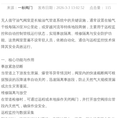
来源：
一标阀门
发布日期：2026-3-3 13:02:52 点击量：
115
无人值守油气阀室是长输油气管道系统中的关键设施，通常设置在输气
干线每隔20至30公里处，或穿越河流等特殊地段两侧，主要用于远程监
控和自动控制管线运行状态，实现事故隔离、维修隔离与安全防护功
能。这类阀室普遍不设常驻人员，依赖自动化、通信与远程监控技术保
障其安全高效运行。
一、核心功能与作用
‌事故紧急切断‌
当管道上下游发生泄漏、爆管等异常情况时，阀室内的快速截断阀可根
据预设的压降速率自动关闭，迅速隔离事故段，防止天然气大规模泄漏
或次生灾害蔓延。
‌维修隔离与放空‌
在管道检修时，可通过远程或本地操作关闭阀门，并打开放空阀排出管
段内天然气，确保作业安全。
‌远程监控与数据采集‌