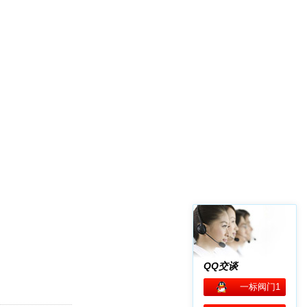
QQ交谈
一标阀门1