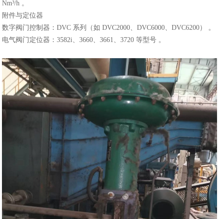
Nm³/h 。‌
‌附件与定位器‌
‌数字阀门控制器‌：DVC 系列（如 DVC2000、DVC6000、DVC6200） 。‌
‌电气阀门定位器‌：3582i、3660、3661、3720 等型号 。‌‌