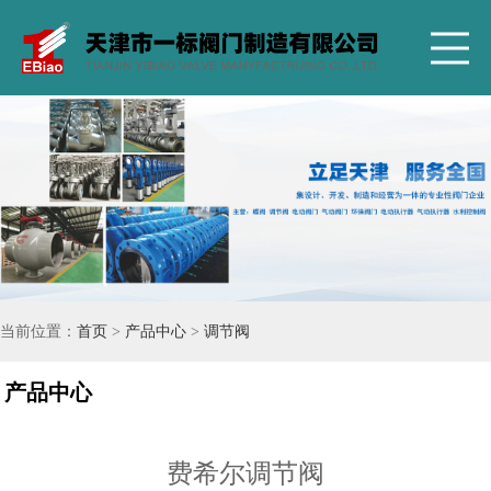
当前位置：
首页
>
产品中心
>
调节阀
产品中心
费希尔调节阀