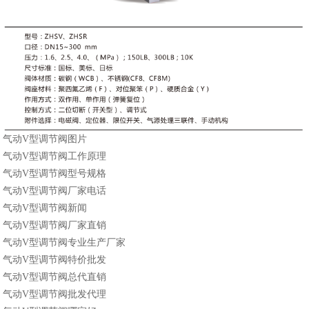
气动V型调节阀图片
气动V型调节阀工作原理
气动V型调节阀型号规格
气动V型调节阀厂家电话
气动V型调节阀新闻
气动V型调节阀厂家直销
气动V型调节阀专业生产厂家
气动V型调节阀特价批发
气动V型调节阀总代直销
气动V型调节阀批发代理