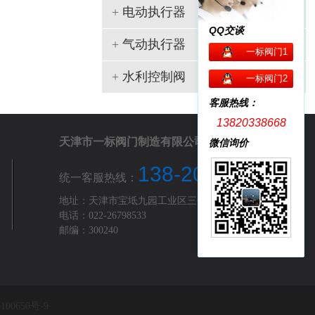
+
电动执行器
QQ交谈
+
气动执行器
一标阀门1
+
水利控制阀
一标阀门2
客服热线：
13820338668
天津市一标阀门制造有限公司
微信询价
138-2033-8668
统一客服热线：
地址：天津市宝坻九园工业区三号路
电话：022-26798533
邮编：300240
100650号-9