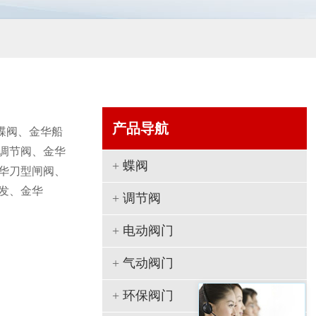
产品导航
蝶阀、金华船
调节阀、金华
+
蝶阀
华刀型闸阀、
发、金华
+
调节阀
+
电动阀门
+
气动阀门
+
环保阀门