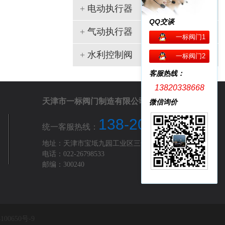
+
电动执行器
QQ交谈
+
气动执行器
一标阀门1
+
水利控制阀
一标阀门2
客服热线：
13820338668
天津市一标阀门制造有限公司
微信询价
138-2033-8668
统一客服热线：
地址：天津市宝坻九园工业区三号路
电话：022-26798533
邮编：300240
100650号-9