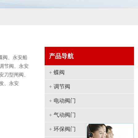
产品导航
蝶阀、永安船
调节阀、永安
+
蝶阀
安刀型闸阀、
发、永安
+
调节阀
+
电动阀门
+
气动阀门
+
环保阀门