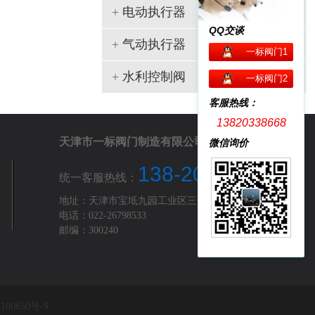
+
电动执行器
QQ交谈
+
气动执行器
一标阀门1
+
水利控制阀
一标阀门2
客服热线：
13820338668
天津市一标阀门制造有限公司
微信询价
138-2033-8668
统一客服热线：
地址：天津市宝坻九园工业区三号路
电话：022-26798533
邮编：300240
100650号-9