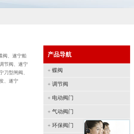
产品导航
蝶阀、遂宁船
调节阀、遂宁
+
蝶阀
宁刀型闸阀、
发、遂宁
+
调节阀
+
电动阀门
+
气动阀门
+
环保阀门