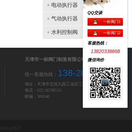
+
电动执行器
QQ交谈
+
气动执行器
一标阀门1
+
水利控制阀
一标阀门2
客服热线：
13820338668
天津市一标阀门制造有限公司
微信询价
138-2033-8668
统一客服热线：
地址：天津市宝坻九园工业区三号路
电话：022-26798533
邮编：300240
100650号-9