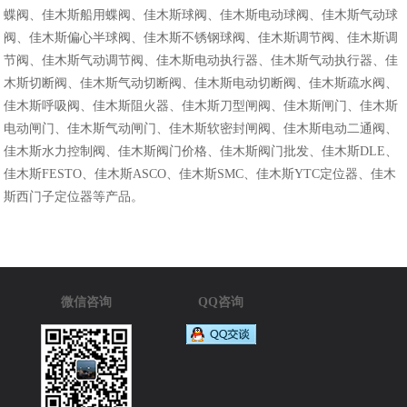
蝶阀、佳木斯船用蝶阀、佳木斯球阀、佳木斯电动球阀、佳木斯气动球
阀、佳木斯偏心半球阀、佳木斯不锈钢球阀、佳木斯调节阀、佳木斯调
节阀、佳木斯气动调节阀、佳木斯电动执行器、佳木斯气动执行器、佳
木斯切断阀、佳木斯气动切断阀、佳木斯电动切断阀、佳木斯疏水阀、
佳木斯呼吸阀、佳木斯阻火器、佳木斯刀型闸阀、佳木斯闸门、佳木斯
电动闸门、佳木斯气动闸门、佳木斯软密封闸阀、佳木斯电动二通阀、
佳木斯水力控制阀、佳木斯阀门价格、佳木斯阀门批发、佳木斯DLE、
佳木斯FESTO、佳木斯ASCO、佳木斯SMC、佳木斯YTC定位器、佳木
斯西门子定位器等产品。
微信咨询
QQ咨询