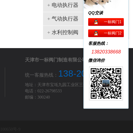
+
电动执行器
QQ交谈
+
气动执行器
一标阀门1
+
水利控制阀
一标阀门2
客服热线：
13820338668
天津市一标阀门制造有限公司
微信询价
138-2033-8668
统一客服热线：
地址：天津市宝坻九园工业区三号路
电话：022-26798533
邮编：300240
100650号-9