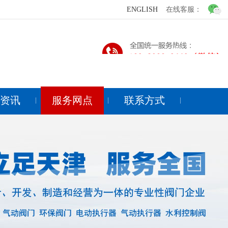
ENGLISH
在线客服：
闻资讯
服务网点
联系方式