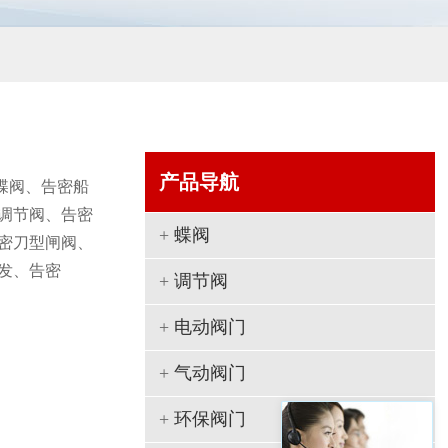
产品导航
蝶阀、告密船
调节阀、告密
+
蝶阀
密刀型闸阀、
发、告密
+
调节阀
+
电动阀门
+
气动阀门
+
环保阀门