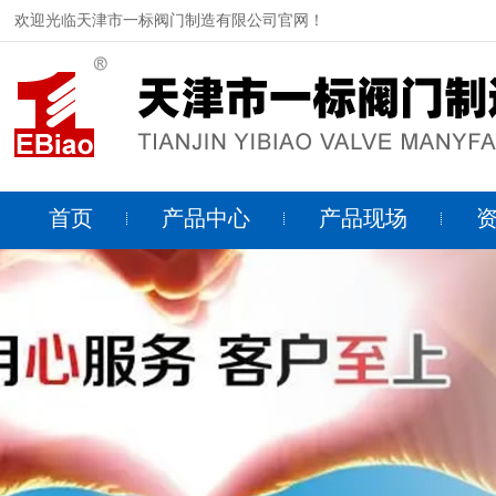
欢迎光临天津市一标阀门制造有限公司官网！
首页
产品中心
产品现场