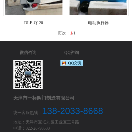
DLE-Q120
电动执行器
页次：
1
/1
微信咨询
QQ咨询
天津市一标阀门制造有限公司
138-2033-8668
统一客服热线：
地址：天津市宝坻九园工业区三号路
电话：022-26798533