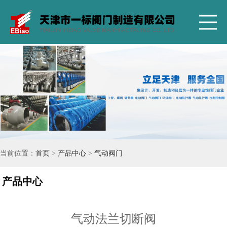
当前位置：
首页
>
产品中心
>
气动阀门
产品中心
气动法兰切断阀