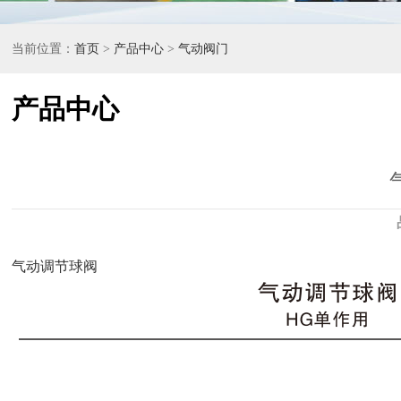
当前位置：
首页
>
产品中心
>
气动阀门
产品中心
气动调节球阀